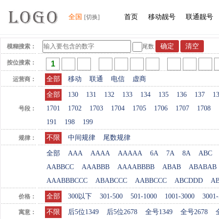
全国
首页
移动靓号
联通靓号
[切换]
模糊搜索：
尾数
按位搜索：
全部
移动
联通
电信
虚商
运营商：
全部
130
131
132
133
134
135
136
137
1
1701
1702
1703
1704
1705
1706
1707
1708
号段：
191
198
199
不限
中间规律
尾数规律
规律：
全部
AAA
AAAA
AAAAA
6A
7A
8A
ABC
AABBCC
AAABBB
AAAABBBB
ABAB
ABABAB
AAABBBCCC
ABABCCC
AABBCCC
ABCDDD
A
全部
300以下
301-500
501-1000
1001-3000
3001-
价格：
不限
后5位1349
后5位2678
全号1349
全号2678
寓意：