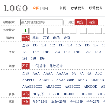
全国
首页
移动靓号
联通靓号
[切换]
模糊搜索：
尾数
按位搜索：
全部
移动
联通
电信
虚商
运营商：
全部
130
131
132
133
134
135
136
137
1
1701
1702
1703
1704
1705
1706
1707
1708
号段：
191
198
199
不限
中间规律
尾数规律
规律：
全部
AAA
AAAA
AAAAA
6A
7A
8A
ABC
AABBCC
AAABBB
AAAABBBB
ABAB
ABABAB
AAABBBCCC
ABABCCC
AABBCCC
ABCDDD
A
全部
300以下
301-500
501-1000
1001-3000
3001-
价格：
不限
后5位1349
后5位2678
全号1349
全号2678
寓意：