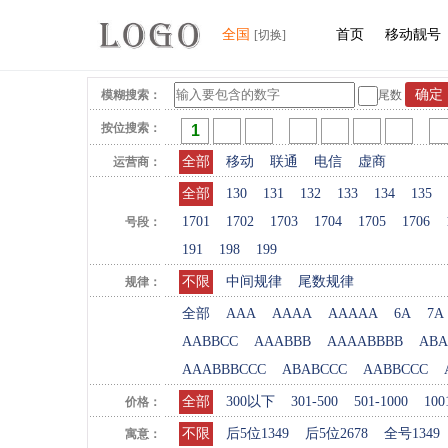
全国
首页
移动靓号
[切换]
模糊搜索：
尾数
按位搜索：
全部
移动
联通
电信
虚商
运营商：
全部
130
131
132
133
134
135
1701
1702
1703
1704
1705
1706
号段：
191
198
199
不限
中间规律
尾数规律
规律：
全部
AAA
AAAA
AAAAA
6A
7A
AABBCC
AAABBB
AAAABBBB
ABA
AAABBBCCC
ABABCCC
AABBCCC
全部
300以下
301-500
501-1000
100
价格：
不限
后5位1349
后5位2678
全号1349
寓意：