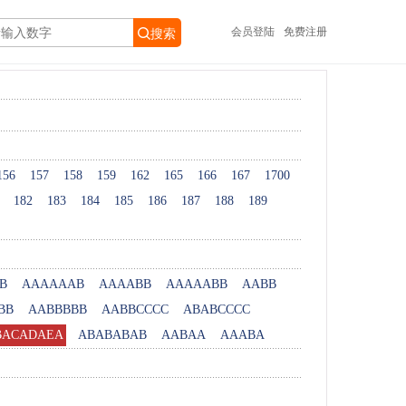
会员登陆
免费注册
搜索
156
157
158
159
162
165
166
167
1700
182
183
184
185
186
187
188
189
B
AAAAAAB
AAAABB
AAAAABB
AABB
BB
AABBBBB
AABBCCCC
ABABCCCC
BACADAEA
ABABABAB
AABAA
AAABA