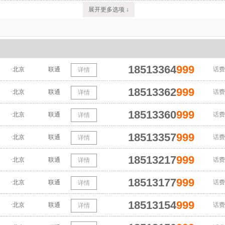
展开更多选项 ↓
18513364
999
·北京
联通
话费
详情
18513362
999
·北京
联通
话费
详情
18513360
999
·北京
联通
话费
详情
18513357
999
·北京
联通
话费
详情
18513217
999
·北京
联通
话费
详情
18513177
999
·北京
联通
话费
详情
18513154
999
·北京
联通
话费
详情