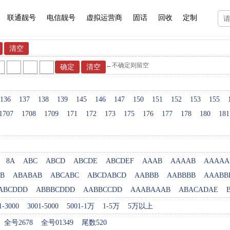
联通靓号
电信靓号
虚拟运营商
固话
回收
定制
←不确定则留空
136
137
138
139
145
146
147
150
151
152
153
155
1707
1708
1709
171
172
173
175
176
177
178
180
181
8A
ABC
ABCD
ABCDE
ABCDEF
AAAB
AAAAB
AAAAA
B
ABABAB
ABCABC
ABCDABCD
AABBB
AABBBB
AAABB
ABCDDD
ABBBCDDD
AABBCCDD
AAABAAAB
ABACADAE
1-3000
3001-5000
5001-1万
1-5万
5万以上
全号2678
全号01349
尾数520