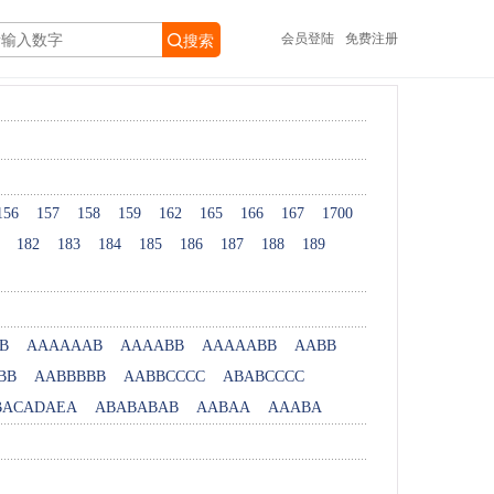
会员登陆
免费注册
搜索
156
157
158
159
162
165
166
167
1700
182
183
184
185
186
187
188
189
B
AAAAAAB
AAAABB
AAAAABB
AABB
BB
AABBBBB
AABBCCCC
ABABCCCC
BACADAEA
ABABABAB
AABAA
AAABA