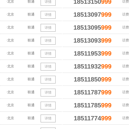
18513150
999
·北京
联通
话费
详情
18513097
999
·北京
联通
话费
详情
18513095
999
·北京
联通
话费
详情
18513093
999
·北京
联通
话费
详情
18511953
999
·北京
联通
话费
详情
18511932
999
·北京
联通
话费
详情
18511850
999
·北京
联通
话费
详情
18511787
999
·北京
联通
话费
详情
18511785
999
·北京
联通
话费
详情
18511774
999
·北京
联通
话费
详情