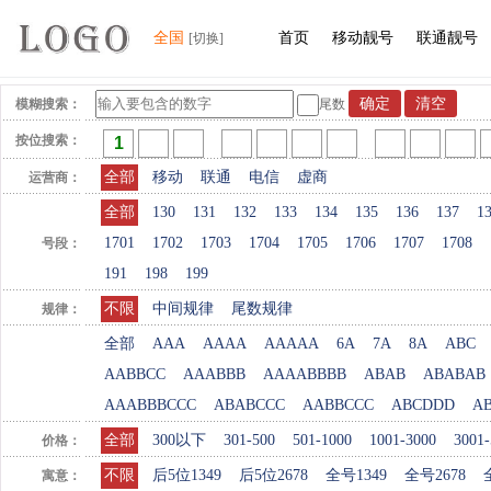
全国
首页
移动靓号
联通靓号
[切换]
模糊搜索：
尾数
按位搜索：
全部
移动
联通
电信
虚商
运营商：
全部
130
131
132
133
134
135
136
137
1
1701
1702
1703
1704
1705
1706
1707
1708
号段：
191
198
199
不限
中间规律
尾数规律
规律：
全部
AAA
AAAA
AAAAA
6A
7A
8A
ABC
AABBCC
AAABBB
AAAABBBB
ABAB
ABABAB
AAABBBCCC
ABABCCC
AABBCCC
ABCDDD
A
全部
300以下
301-500
501-1000
1001-3000
3001-
价格：
不限
后5位1349
后5位2678
全号1349
全号2678
寓意：