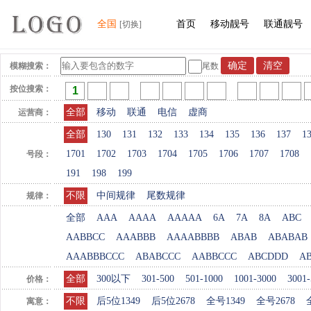
全国
首页
移动靓号
联通靓号
[切换]
模糊搜索：
尾数
按位搜索：
全部
移动
联通
电信
虚商
运营商：
全部
130
131
132
133
134
135
136
137
1
1701
1702
1703
1704
1705
1706
1707
1708
号段：
191
198
199
不限
中间规律
尾数规律
规律：
全部
AAA
AAAA
AAAAA
6A
7A
8A
ABC
AABBCC
AAABBB
AAAABBBB
ABAB
ABABAB
AAABBBCCC
ABABCCC
AABBCCC
ABCDDD
A
全部
300以下
301-500
501-1000
1001-3000
3001-
价格：
不限
后5位1349
后5位2678
全号1349
全号2678
寓意：